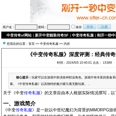
用户名：
密码：
保存
中变传奇sf网站
|
新开中变靓装传奇SF
|
中变传奇私服
|
刚开一秒中
您现在的位置：
首页
>>
中变传奇私服
>> 内容
《中变传奇私服》深度评测：经典传奇
时间：2024/5/5 10:40:01 点击：
15389
核心提示：
玩家可以在游戏中扮演各种职业角色。游戏中有丰富的装备系
索。《中变传奇私服》以其独特的魅力吸引着无数玩家。...
关于《中变
传奇私服
》的文章应由本人根据实际情况撰写，以
一、游戏简介
《中变
传奇私服
》是一款以中世纪魔幻为背景的MMORPG游