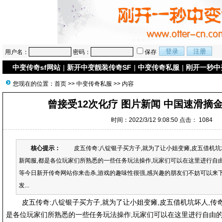
用户名：
密码：
保存
中变传奇sf网站
|
新开中变靓装传奇SF
|
中变传奇私服
|
刚开一秒中
您现在的位置：
首页
>>
中变传奇私服
>> 内容
曾接受12次化疗 图片新闻 中国速滑摘
时间：2022/3/12 9:08:50 点击：
1084
核心提示：
皮五传奇:八锭银子买方子,就为了让小姐变瘫,皮五借机坑
新闻服,都是各位玩家们所熟悉的一些任务玩法操作,玩家们可以在这里进行自由的
等今日新开传奇网站你来击杀,游戏的趣味性很强,感兴趣的朋友们不妨可以来下
发...
皮五传奇:八锭银子买方子,就为了让小姐变瘫,皮五借机坑坏人,传奇
是各位玩家们所熟悉的一些任务玩法操作,玩家们可以在这里进行自由的交