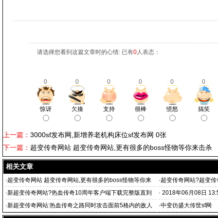
请选择您看到这篇文章时的心情: 已有
0
人表态：
0
0
0
0
0
0
惊讶
欠揍
支持
很棒
愤怒
搞笑
上一篇：
3000sf发布网,新增养老机构床位sf发布网 0张
下一篇：
超变传奇网站 超变传奇网站,更有很多的boss怪物等你来击杀
相关文章
·
超变传奇网站 超变传奇网站,更有很多的boss怪物等你来
·
超变传奇网站?超变传
击杀
·
新超变传奇网站?热血传奇10周年客户端下载完整版直到
·
2018年06月08日 1
看清他也是那个家族
·
新超变传奇网站:热血传奇之路同时攻击面前5格内的敌人
·
中变仿盛大传世sf网
本人21区小
迷失sf