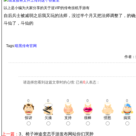
以上是小编为大家分享的关于送VIP的传奇挂机手游有
自后兵士被减弱之后我又玩的法师，没过半个月又把法师调整了，的确
斗仙了，斗仙的
Tags:
暗黑传奇官网
作者：
请选择您看到这篇文章时的心情: 已有
0
人表态：
0
0
0
0
0
0
惊讶
欠揍
支持
很棒
愤怒
搞笑
上一篇：
3、椅子神途变态手游发布网站你们哭肿