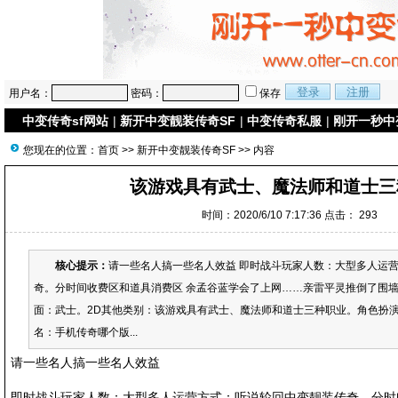
用户名：
密码：
保存
中变传奇sf网站
|
新开中变靓装传奇SF
|
中变传奇私服
|
刚开一秒中
您现在的位置：
首页
>>
新开中变靓装传奇SF
>> 内容
该游戏具有武士、魔法师和道士三
时间：2020/6/10 7:17:36 点击：
293
核心提示：
请一些名人搞一些名人效益 即时战斗玩家人数：大型多人运
奇。分时间收费区和道具消费区 余孟谷蓝学会了上网……亲雷平灵推倒了围墙
面：武士。2D其他类别：该游戏具有武士、魔法师和道士三种职业。角色扮
名：手机传奇哪个版...
请一些名人搞一些名人效益
即时战斗玩家人数：大型多人运营方式：听说轮回中变靓装传奇。分时