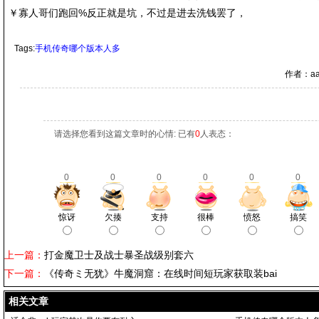
￥寡人哥们跑回%反正就是坑，不过是进去洗钱罢了，
Tags:
手机传奇哪个版本人多
作者：aa
请选择您看到这篇文章时的心情: 已有
0
人表态：
0
0
0
0
0
0
惊讶
欠揍
支持
很棒
愤怒
搞笑
上一篇：
打金魔卫士及战士暴圣战级别套六
下一篇：
《传奇ミ无犹》牛魔洞窟：在线时间短玩家获取装bai
相关文章