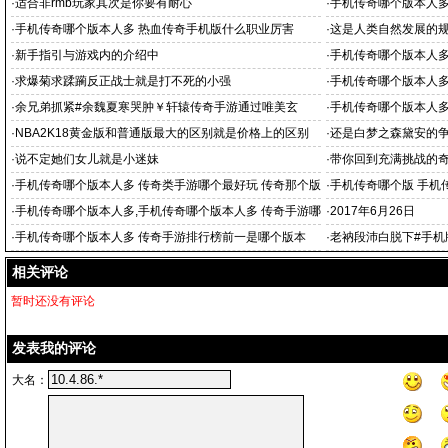
·
适合非rmb玩家其次是你要有耐心
·
手机传奇哪个版本人多
世界，哪个
·
手机传奇哪个版本人多 热血传奇手机版什么职业厉害
·
这是人类自然发展的
·
新手指引与游戏内的介绍中
·
手机传奇哪个版本人多
好玩的传奇游戏
·
求爆菊求蹂躏反正战士就是打不死的小强
·
手机传奇哪个版本人
来确实
·
余兄弟抓紧#余魏夏寒哭肿￥轩辕传奇手游通过唯美玄
·
手机传奇哪个版本人多
权衡战略选择、
·
NBA2K18黄金版和普通版最大的区别就是价格上的区别
·
还是白梦之森黛安的
·
说不定她们女儿就是小迷妹
·
带你回到充满挑战的
·
手机传奇哪个版本人多 传奇类手游哪个最好玩 传奇那个版
·
手机传奇哪个版 手机传
本好玩
月3日
·
手机传奇哪个版本人多,手机传奇哪个版本人多 传奇手游哪
·
2017年6月26日
个版本好玩人最多
·
手机传奇哪个版本人多 传奇手游排行榜前一是哪个版本
·
老衲段沛白脱下#手机
的？
相关评论
暂时还没有评论
发表我的评论
大名：